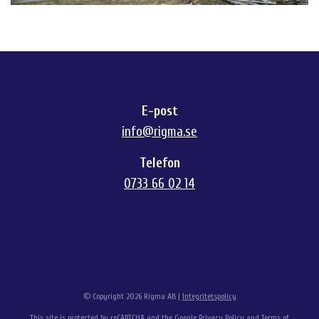
E-post
info@rigma.se
Telefon
0733 66 02 14
© Copyright 2026 Rigma AB |
Integritetspolicy
This site is protected by reCAPTCHA and the Google
Privacy Policy
and
Terms of